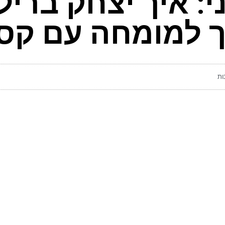
י: איך יצחק בריל
ך למומחה עם קס
ות