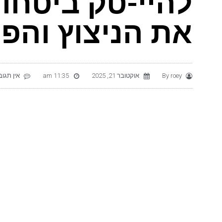
להיי-טק ביטחונ
את הניצוץ והפ
roey
By
אוקטובר 21, 2025
11:35 am
אין תגוב