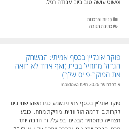
ופשוט עושה טוב ביום עבודה רגיל.
ק
קניות וצרכנות
ט
כתיבת תגובה
ג
ו
ר
י
פוקר אונליין בכסף אמיתי: המשחק
ו
הגדול מתחיל בבית (ואף אחד לא רואה
ת
את הפוקר-פייס שלך)
9 בפברואר 2026
מאת
maldova
פוקר אונליין בכסף אמיתי נשמע כמו משהו שחייבים
לקרות בו דרמה הוליוודית, מוזיקת מתח, וכובע
מצחייה שמסתיר מבטים. בפועל? זה הרבה יותר
חכם, הרבה יותר נוח, והרבה יותר “אוקיי, יש לי 20