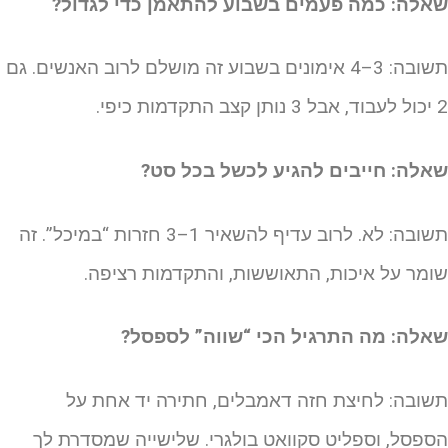
אלה: כמה פעמים בשבוע להתאמן כדי לגדול?
תשובה: 3–4 אימונים בשבוע זה מושלם לרוב האנשים. גם
ן קצב התקדמות כיפי.
אלה: חייבים להגיע לכשל בכל סט?
תשובה: לא. לרוב עדיף להשאיר 1–3 חזרות “במיכל”. זה
ומר על איכות, התאוששות, והתקדמות רציפה.
אלה: מה התרגיל הכי “שווה” לספסל?
שובה: לחיצת חזה דאמבלים, חתירה יד אחת על
ספסל, וספליט סקוואט בולגרי. שלישייה שמסדרת לך