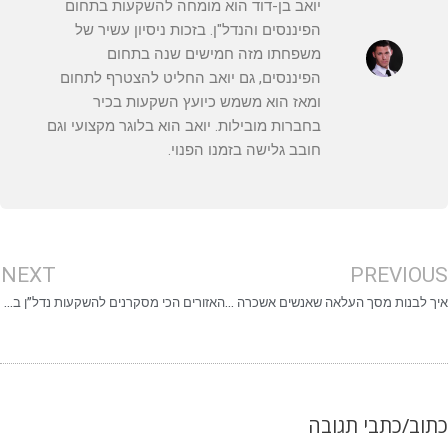
יואב בן-דוד הוא מומחה להשקעות בתחום
הפיננסים והנדל"ן. בזכות ניסיון עשיר של
משפחתו מזה חמישים שנה בתחום
הפיננסים, גם יואב החליט להצטרף לתחום
ומאז הוא משמש כיועץ השקעות בכיר
בחברות מובילות. יואב הוא בלוגר מקצועי וגם
חובב גלישה בזמנו הפנוי.
NEXT
PREVIOU
איך לבנות מסך העלאה שאנשים אשכרה משתמשים בו (ולא אומרים “אחר כך” ונעלמים)
האזורים הכי מסקרנים להשקעות נדל”ן בפורטוגל (ומה קורה ממש מעבר לפינה)
תוב/כתבי תגובה