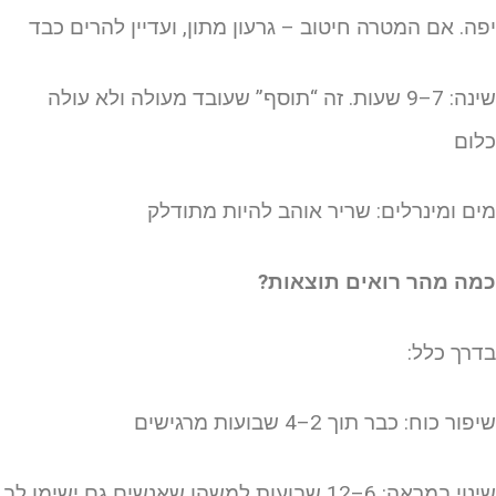
פה. אם המטרה חיטוב – גרעון מתון, ועדיין להרים כבד
שינה: 7–9 שעות. זה “תוסף” שעובד מעולה ולא עולה
לום
ים ומינרלים: שריר אוהב להיות מתודלק
מה מהר רואים תוצאות?
דרך כלל:
פור כוח: כבר תוך 2–4 שבועות מרגישים
שינוי במראה: 6–12 שבועות למשהו שאנשים גם ישימו לב