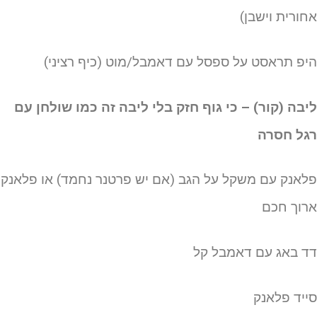
חורית וישבן)
יפ תראסט על ספסל עם דאמבל/מוט (כיף רציני)
יבה (קור) – כי גוף חזק בלי ליבה זה כמו שולחן עם
גל חסרה
לאנק עם משקל על הגב (אם יש פרטנר נחמד) או פלאנק
רוך חכם
ד באג עם דאמבל קל
ייד פלאנק