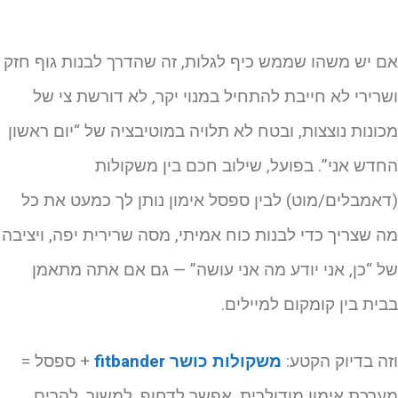
ם יש משהו שממש כיף לגלות, זה שהדרך לבנות גוף חזק
שרירי לא חייבת להתחיל במנוי יקר, לא דורשת צי של
כונות נוצצות, ובטח לא תלויה במוטיבציה של “יום ראשון
חדש אני”. בפועל, שילוב חכם בין משקולות
דאמבלים/מוט) לבין ספסל אימון נותן לך כמעט את כל
ה שצריך כדי לבנות כוח אמיתי, מסה שרירית יפה, ויציבה
ל “כן, אני יודע מה אני עושה” — גם אם אתה מתאמן
בית בין קומקום למיילים.
זה בדיוק הקטע:
משקולות כושר fitbander
+ ספסל =
ערכת אימון מודולרית. אפשר לדחוף, למשוך, להרים,