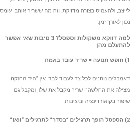
ייצב, ולהעמיס בצורה מדויקת. וזה מה ששריר אוהב: עומס
כון לאורך זמן.
למה דווקא משקולות וספסל? 3 סיבות שאי אפשר
התעלם מהן
ריר עובד באמת
אמבלים נותנים לכל צד לעבוד לבד. אין “היד החזקה
צילה את החלשה”. שריר מקבל את שלו, ומקבל גם
יפור בקואורדינציה וביציבות.
סדר” לתרגילים “וואו”