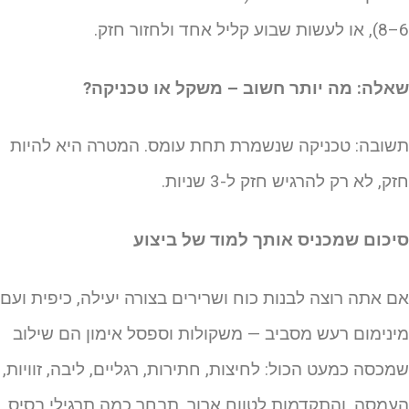
יל אחד ולחזור חזק.
אלה: מה יותר חשוב – משקל או טכניקה?
שובה: טכניקה שנשמרת תחת עומס. המטרה היא להיות
זק, לא רק להרגיש חזק ל-3 שניות.
יכום שמכניס אותך למוד של ביצוע
ם אתה רוצה לבנות כוח ושרירים בצורה יעילה, כיפית ועם
ינימום רעש מסביב — משקולות וספסל אימון הם שילוב
מכסה כמעט הכול: לחיצות, חתירות, רגליים, ליבה, זוויות,
עמסה, והתקדמות לטווח ארוך. תבחר כמה תרגילי בסיס,