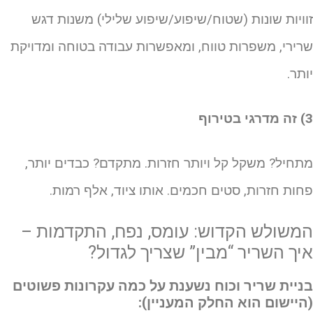
וויות שונות (שטוח/שיפוע/שיפוע שלילי) משנות דגש
רירי, משפרות טווח, ומאפשרות עבודה בטוחה ומדויקת
ותר.
י בטירוף
תחיל? משקל קל ויותר חזרות. מתקדם? כבדים יותר,
חות חזרות, סטים חכמים. אותו ציוד, אלף רמות.
משולש הקדוש: עומס, נפח, התקדמות –
יך השריר “מבין” שצריך לגדול?
ניית שריר וכוח נשענת על כמה עקרונות פשוטים
היישום הוא החלק המעניין):