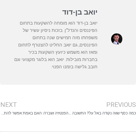
יואב בן-דוד
יואב בן-דוד הוא מומחה להשקעות בתחום
הפיננסים והנדל"ן. בזכות ניסיון עשיר של
משפחתו מזה חמישים שנה בתחום
הפיננסים, גם יואב החליט להצטרף לתחום
ומאז הוא משמש כיועץ השקעות בכיר
בחברות מובילות. יואב הוא בלוגר מקצועי וגם
חובב גלישה בזמנו הפנוי.
NEXT
PREVIOU
כמה כסף שווה נקודה באל על? התשובה המפתיעה!
הפנטזיה ושברה: האם באמת אפשר להתעשר מתביעות לשון הרע? ניתוח האמת המרה