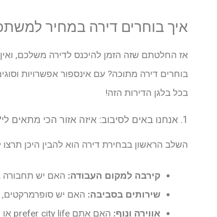
איך בוחרים דירה במחיר למשתכן
אז החלטתם שזה הזמן להיכנס לדירה משלכם, ואין
בוחרים דירה מתוכה? עם אינספור אפשרויות וסוגים
בכל בלגן הדירות הזה!
1. אנחנו באים לסיבוב: איזה אזור הכי מתאים לי?
השלב הראשון בבחירת דירה הוא להבין היכן תרצו 
קירבה למקום העבודה:
האם יש תחבורה ציב
שירותים בסביבה:
האם יש סופרמרקטים, בת
אווירה ונוף:
האם אתם prefer city life או prefer שקט של טבע? האם רוצים לחיות באזור הומה או שקט יותר?